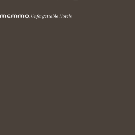
MENU
SUSTENTABILIDADE
RESPONSABILIDADE SOCIAL
POLÍTICA DE PRIVACIDADE E DADOS PESSOAIS
EDIÇÃO DE RESERVA
Memmo Hotels
+(351) 212 425 880
CHAMADA DE LINHA FIXA (NACIONAL)
Memmo Baleeira
+(351) 282 624 212
CHAMADA DE LINHA FIXA (NACIONAL)
Memmo Alfama
+(351) 210 495 660